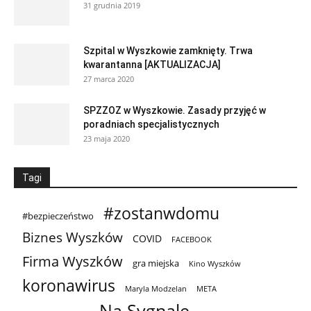
31 grudnia 2019
Szpital w Wyszkowie zamknięty. Trwa
kwarantanna [AKTUALIZACJA]
27 marca 2020
SPZZOZ w Wyszkowie. Zasady przyjęć w
poradniach specjalistycznych
23 maja 2020
Tagi
#zostanwdomu
#bezpieczeństwo
Biznes Wyszków
COVID
FACEBOOK
Firma Wyszków
gra miejska
Kino Wyszków
koronawirus
Maryla Modzelan
META
Na Sygnale