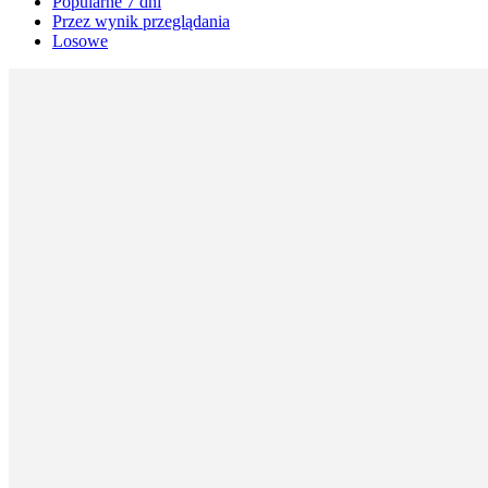
Popularne 7 dni
Przez wynik przeglądania
Losowe