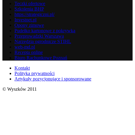
Teczki ofertowe
Szkolenia BHP
https://strategiczni.pl/
Investnet.pl
Opony zimowe
Pudełko kartonowe z pokrywką
Przeprowadzki Warszawa
Narzędzia ogrodnicze STIHL
web-md.pl
Recepta online
Biuro Rachunkowe Poznań
Kontakt
Polityka prywatności
Artykuły pozycjonujące i sponsorowane
© Wyszków 2011