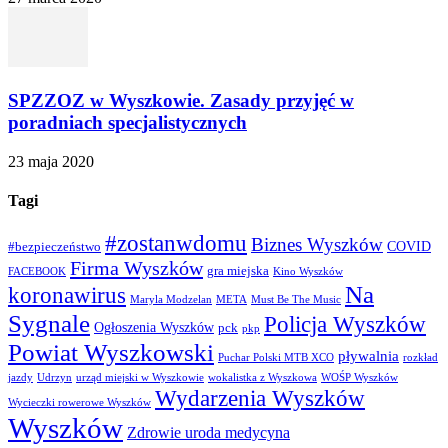
SPZZOZ w Wyszkowie. Zasady przyjęć w
poradniach specjalistycznych
23 maja 2020
Tagi
#zostanwdomu
Biznes Wyszków
COVID
#bezpieczeństwo
Firma Wyszków
gra miejska
FACEBOOK
Kino Wyszków
Na
koronawirus
Maryla Modzelan
META
Must Be The Music
Sygnale
Policja Wyszków
Ogłoszenia Wyszków
pck
pkp
Powiat Wyszkowski
pływalnia
Puchar Polski MTB XCO
rozkład
jazdy
Udrzyn
urząd miejski w Wyszkowie
wokalistka z Wyszkowa
WOŚP Wyszków
Wydarzenia Wyszków
Wycieczki rowerowe Wyszków
Wyszków
Zdrowie uroda medycyna