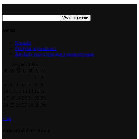
Menu
Kontakt
Polityka prywatności
Artykuły pozycjonujące i sponsorowane
sierpień 2026
P
W
Ś
C
P
S
N
1
2
3
4
5
6
7
8
9
10
11
12
13
14
15
16
17
18
19
20
21
22
23
24
25
26
27
28
29
30
31
« lip
Zaprzyjaźnione strony