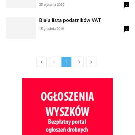
25 stycznia 2020
0
Biała lista podatników VAT
15 grudnia 2019
0
1
2
3