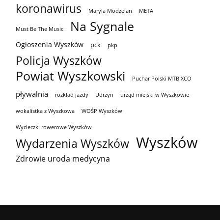
koronawirus
Maryla Modzelan
META
Na Sygnale
Must Be The Music
Ogłoszenia Wyszków
pck
pkp
Policja Wyszków
Powiat Wyszkowski
Puchar Polski MTB XCO
pływalnia
rozkład jazdy
Udrzyn
urząd miejski w Wyszkowie
wokalistka z Wyszkowa
WOŚP Wyszków
Wycieczki rowerowe Wyszków
Wyszków
Wydarzenia Wyszków
Zdrowie uroda medycyna