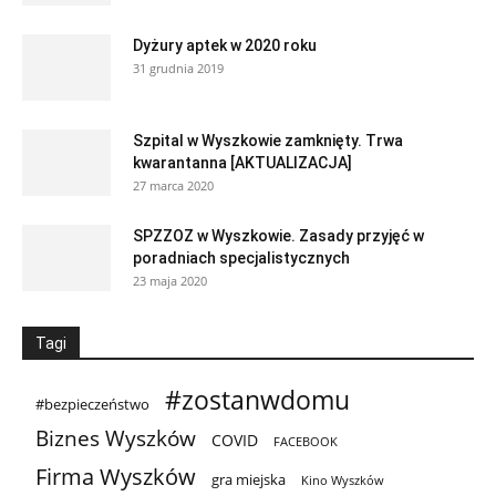
Dyżury aptek w 2020 roku
31 grudnia 2019
Szpital w Wyszkowie zamknięty. Trwa
kwarantanna [AKTUALIZACJA]
27 marca 2020
SPZZOZ w Wyszkowie. Zasady przyjęć w
poradniach specjalistycznych
23 maja 2020
Tagi
#zostanwdomu
#bezpieczeństwo
Biznes Wyszków
COVID
FACEBOOK
Firma Wyszków
gra miejska
Kino Wyszków