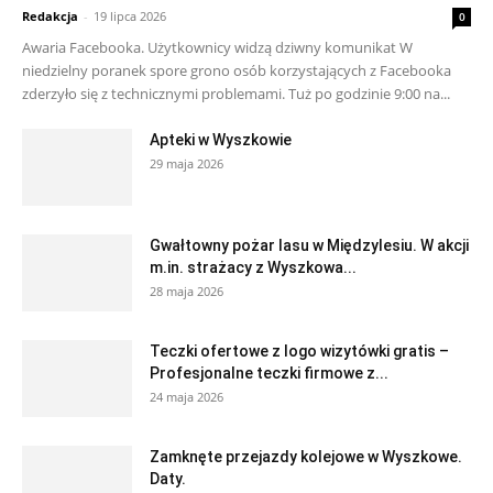
Redakcja
-
19 lipca 2026
0
Awaria Facebooka. Użytkownicy widzą dziwny komunikat W
niedzielny poranek spore grono osób korzystających z Facebooka
zderzyło się z technicznymi problemami. Tuż po godzinie 9:00 na...
Apteki w Wyszkowie
29 maja 2026
Gwałtowny pożar lasu w Międzylesiu. W akcji
m.in. strażacy z Wyszkowa...
28 maja 2026
Teczki ofertowe z logo wizytówki gratis –
Profesjonalne teczki firmowe z...
24 maja 2026
Zamknęte przejazdy kolejowe w Wyszkowe.
Daty.