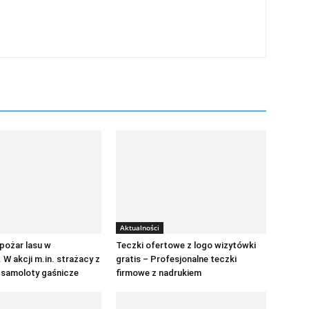
Aktualności
pożar lasu w
Teczki ofertowe z logo wizytówki
 W akcji m.in. strażacy z
gratis – Profesjonalne teczki
 samoloty gaśnicze
firmowe z nadrukiem