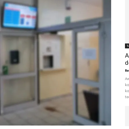
T
A
d
Re
Aw
ko
ko
te