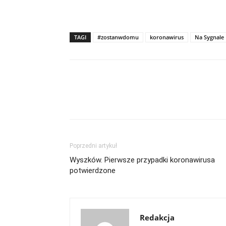
TAGI
#zostanwdomu
koronawirus
Na Sygnale
Udział
Poprzedni artykuł
Wyszków. Pierwsze przypadki koronawirusa
potwierdzone
Redakcja