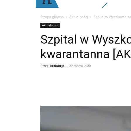
Strona główna
Aktualności
Szpital w Wyszkowie z
Aktualności
Szpital w Wyszk
kwarantanna [A
Przez
Redakcja
-
27 marca 2020
Udział