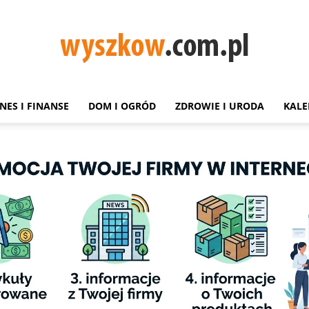
NES I FINANSE
DOM I OGRÓD
ZDROWIE I URODA
KALE
Wyszków