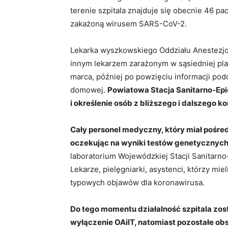
terenie szpitala znajduje się obecnie 46 pa
zakażoną wirusem SARS-CoV-2.
Lekarka wyszkowskiego Oddziału Anestezjolo
innym lekarzem zarażonym w sąsiedniej plac
marca, później po powzięciu informacji po
domowej.
Powiatowa Stacja Sanitarno-Ep
i określenie osób z bliższego i dalszego 
Cały personel medyczny, który miał pośr
oczekując na wyniki testów genetycznyc
laboratorium Wojewódzkiej Stacji Sanitarno
Lekarze, pielęgniarki, asystenci, którzy mie
typowych objawów dla koronawirusa.
Do tego momentu działalność szpitala zo
wyłączenie OAiIT, natomiast pozostałe ob