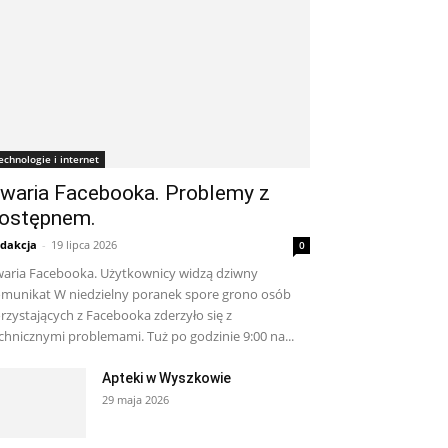
echnologie i internet
waria Facebooka. Problemy z
ostępnem.
dakcja
-
19 lipca 2026
0
aria Facebooka. Użytkownicy widzą dziwny
munikat W niedzielny poranek spore grono osób
rzystających z Facebooka zderzyło się z
chnicznymi problemami. Tuż po godzinie 9:00 na...
Apteki w Wyszkowie
29 maja 2026