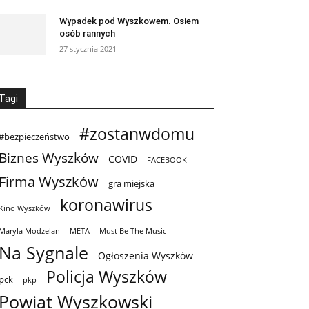
Wypadek pod Wyszkowem. Osiem
osób rannych
27 stycznia 2021
Tagi
#zostanwdomu
#bezpieczeństwo
Biznes Wyszków
COVID
FACEBOOK
Firma Wyszków
gra miejska
koronawirus
Kino Wyszków
Maryla Modzelan
META
Must Be The Music
Na Sygnale
Ogłoszenia Wyszków
Policja Wyszków
pck
pkp
Powiat Wyszkowski