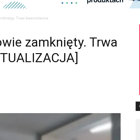
amknięty. Trwa kwarantanna
owie zamknięty. Trwa
KTUALIZACJA]