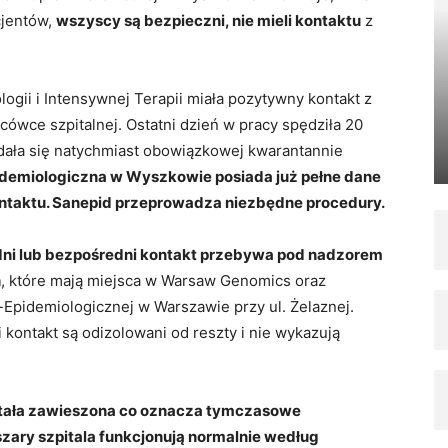
cjentów,
wszyscy są bezpieczni, nie mieli kontaktu
z
gii i Intensywnej Terapii miała pozytywny kontakt z
ówce szpitalnej. Ostatni dzień w pracy spędziła 20
ddała się natychmiast obowiązkowej kwarantannie
idemiologiczna w Wyszkowie posiada już pełne dane
kontaktu. Sanepid przeprowadza niezbędne procedury.
edni lub bezpośredni kontakt przebywa pod nadzorem
h
, które mają miejsca w Warsaw Genomics oraz
-Epidemiologicznej w Warszawie przy ul. Żelaznej.
li kontakt są odizolowani od reszty i nie wykazują
stała zawieszona co oznacza tymczasowe
szary szpitala funkcjonują normalnie według