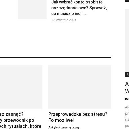
Jak wybrać konto osobiste i
oszczędnościowe? Sprawdź,
co musisz o nich...
17 kwietnia 2023
A
A
W
Re
Ak
pr
esz zasnąć?
Przeprowadzka bez stresu?
na
y przewodnik po
To możliwe!
je
ch rytuałach, które
Artykuł zewnętrzny