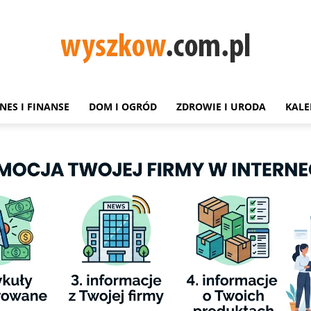
NES I FINANSE
DOM I OGRÓD
ZDROWIE I URODA
KALE
Wyszków