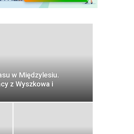
asu w Międzylesiu.
żacy z Wyszkowa i