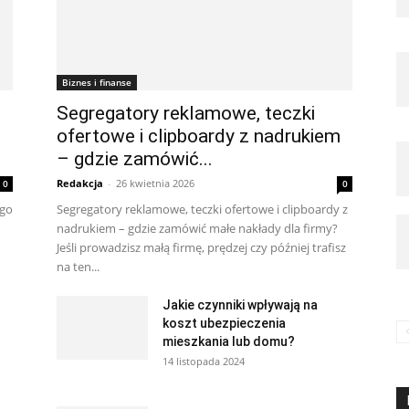
Biznes i finanse
Segregatory reklamowe, teczki
ofertowe i clipboardy z nadrukiem
– gdzie zamówić...
Redakcja
-
26 kwietnia 2026
0
0
ego
Segregatory reklamowe, teczki ofertowe i clipboardy z
nadrukiem – gdzie zamówić małe nakłady dla firmy?
Jeśli prowadzisz małą firmę, prędzej czy później trafisz
na ten...
Jakie czynniki wpływają na
koszt ubezpieczenia
mieszkania lub domu?
14 listopada 2024