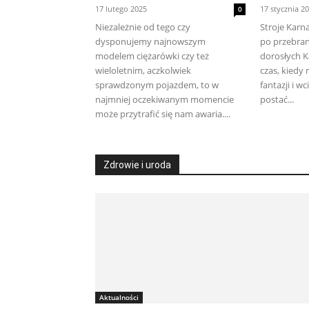
17 lutego 2025
17 stycznia 2
0
Niezależnie od tego czy
Stroje Kar
dysponujemy najnowszym
po przebrani
modelem ciężarówki czy też
dorosłych K
wieloletnim, aczkolwiek
czas, kiedy
sprawdzonym pojazdem, to w
fantazji i wc
najmniej oczekiwanym momencie
postać...
może przytrafić się nam awaria....
Zdrowie i uroda
Aktualności