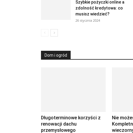
Szybkie pożyczki online a
zdolność kredytowa: co
musisz wiedzieć?
26 stycznia 2024
Dom i ogród
Długoterminowe korzyści z
​​Nie moż
renowacji dachu
Kompletn
przemysłowego
wieczorny