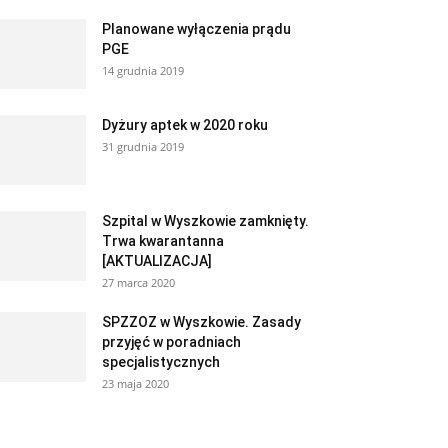
Planowane wyłączenia prądu
PGE
14 grudnia 2019
Dyżury aptek w 2020 roku
31 grudnia 2019
Szpital w Wyszkowie zamknięty.
Trwa kwarantanna
[AKTUALIZACJA]
27 marca 2020
SPZZOZ w Wyszkowie. Zasady
przyjęć w poradniach
specjalistycznych
23 maja 2020