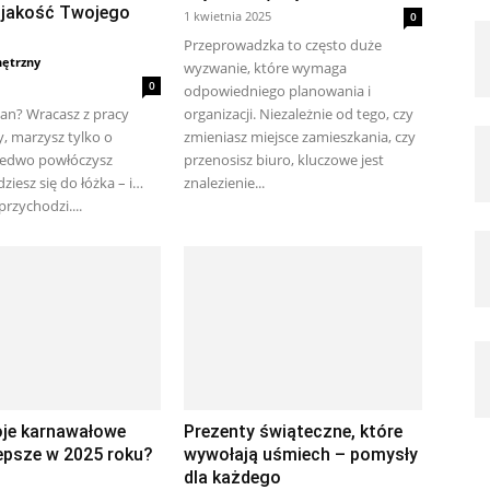
 jakość Twojego
1 kwietnia 2025
0
Przeprowadzka to często duże
nętrzny
wyzwanie, które wymaga
0
odpowiedniego planowania i
tan? Wracasz z pracy
organizacji. Niezależnie od tego, czy
 marzysz tylko o
zmieniasz miejsce zamieszkania, czy
Ledwo powłóczysz
przenosisz biuro, kluczowe jest
ziesz się do łóżka – i…
znalezienie...
przychodzi....
oje karnawałowe
Prezenty świąteczne, które
epsze w 2025 roku?
wywołają uśmiech – pomysły
dla każdego