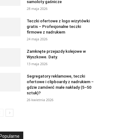
samoloty gaśnicze
28 maja 2026
Teczki ofertowe z logo wizytówki
gratis – Profesjonalne teczki
firmowe z nadrukiem
24 maja 2026
Zamknęte przejazdy kolejowe w
Wyszkowe. Daty.
13 maja 2026
Segregatory reklamowe, teczki
ofertowe i clipboardy z nadrukiem –
gdzie zamówić małe nakłady (5–50
sztuk)?
26 kwietnia 2026
Popularne