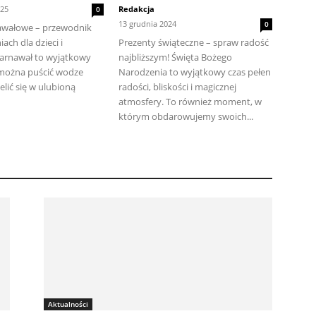
025
Redakcja
0
13 grudnia 2024
0
nawałowe – przewodnik
ach dla dzieci i
Prezenty świąteczne – spraw radość
arnawał to wyjątkowy
najbliższym! Święta Bożego
 można puścić wodze
Narodzenia to wyjątkowy czas pełen
ielić się w ulubioną
radości, bliskości i magicznej
atmosfery. To również moment, w
którym obdarowujemy swoich...
Aktualności