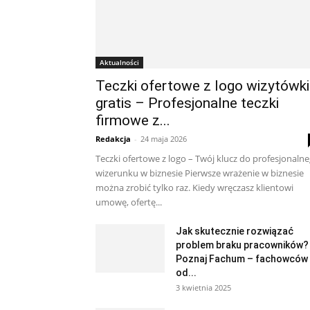
Aktualności
Teczki ofertowe z logo wizytówki
gratis – Profesjonalne teczki
firmowe z...
Redakcja
-
24 maja 2026
Teczki ofertowe z logo – Twój klucz do profesjonaln
wizerunku w biznesie Pierwsze wrażenie w biznesie
można zrobić tylko raz. Kiedy wręczasz klientowi
umowę, ofertę...
Jak skutecznie rozwiązać
problem braku pracowników?
Poznaj Fachum – fachowców
od...
3 kwietnia 2025