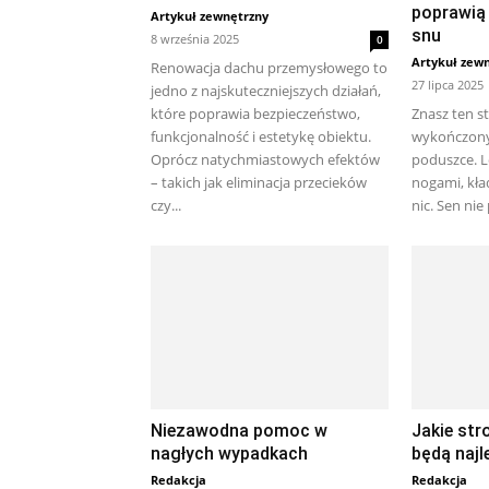
poprawią
Artykuł zewnętrzny
snu
8 września 2025
0
Artykuł zew
Renowacja dachu przemysłowego to
27 lipca 2025
jedno z najskuteczniejszych działań,
które poprawia bezpieczeństwo,
Znasz ten s
funkcjonalność i estetykę obiektu.
wykończony,
Oprócz natychmiastowych efektów
poduszce. 
– takich jak eliminacja przecieków
nogami, kład
czy...
nic. Sen nie 
Niezawodna pomoc w
Jakie str
nagłych wypadkach
będą najl
Redakcja
Redakcja