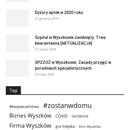
Dyżury aptek w 2020 roku
31 grudnia 2019
Szpital w Wyszkowie zamknięty. Trwa
kwarantanna [AKTUALIZACJA]
27 marca 2020
SPZZOZ w Wyszkowie. Zasady przyjęć w
poradniach specjalistycznych
23 maja 2020
Tagi
#zostanwdomu
#bezpieczeństwo
Biznes Wyszków
COVID
FACEBOOK
Firma Wyszków
gra miejska
Kino Wyszków