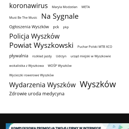
koronawirus
Maryla Modzelan
META
Na Sygnale
Must Be The Music
Ogłoszenia Wyszków
pck
pkp
Policja Wyszków
Powiat Wyszkowski
Puchar Polski MTB XCO
pływalnia
rozkład jazdy
Udrzyn
urząd miejski w Wyszkowie
wokalistka z Wyszkowa
WOŚP Wyszków
Wycieczki rowerowe Wyszków
Wyszków
Wydarzenia Wyszków
Zdrowie uroda medycyna