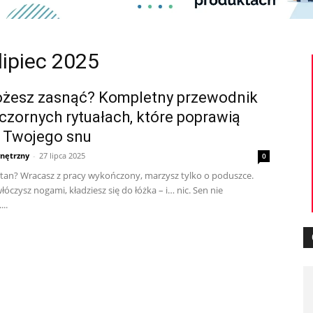
lipiec 2025
możesz zasnąć? Kompletny przewodnik
czornych rytuałach, które poprawią
 Twojego snu
nętrzny
-
27 lipca 2025
0
stan? Wracasz z pracy wykończony, marzysz tylko o poduszce.
czysz nogami, kładziesz się do łóżka – i… nic. Sen nie
..