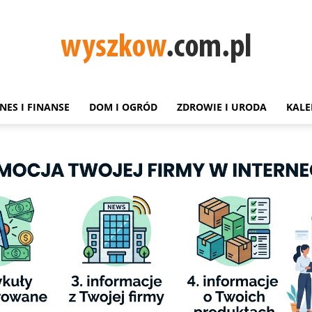
NES I FINANSE
DOM I OGRÓD
ZDROWIE I URODA
KALE
Wyszków