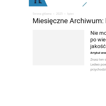
Strona główna
2025
lipiec
Miesięczne Archiwum: 
​​Nie 
po wie
jakość
Artykuł zew
Znasz ten 
Ledwo powłó
przychodzi..