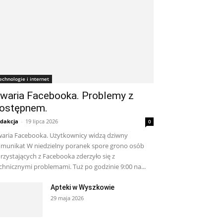
echnologie i internet
waria Facebooka. Problemy z
ostępnem.
dakcja
-
19 lipca 2026
0
aria Facebooka. Użytkownicy widzą dziwny
munikat W niedzielny poranek spore grono osób
rzystających z Facebooka zderzyło się z
chnicznymi problemami. Tuż po godzinie 9:00 na...
Apteki w Wyszkowie
29 maja 2026