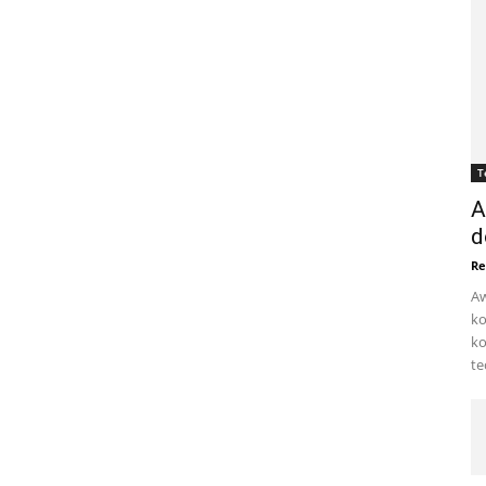
T
A
d
Re
Aw
ko
ko
te