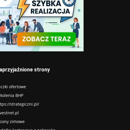
aprzyjaźnione strony
czki ofertowe
zkolenia BHP
tps://strategiczni.pl/
vestnet.pl
pony zimowe