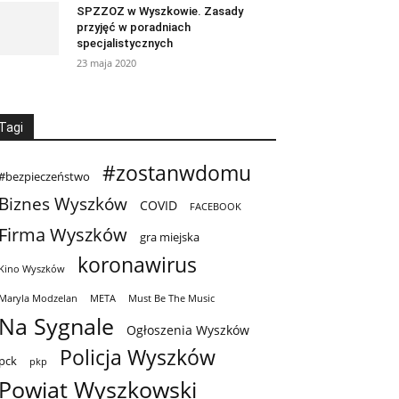
SPZZOZ w Wyszkowie. Zasady
przyjęć w poradniach
specjalistycznych
23 maja 2020
Tagi
#zostanwdomu
#bezpieczeństwo
Biznes Wyszków
COVID
FACEBOOK
Firma Wyszków
gra miejska
koronawirus
Kino Wyszków
Maryla Modzelan
META
Must Be The Music
Na Sygnale
Ogłoszenia Wyszków
Policja Wyszków
pck
pkp
Powiat Wyszkowski