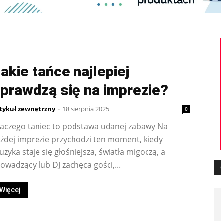
akie tańce najlepiej
prawdzą się na imprezie?
tykuł zewnętrzny
-
18 sierpnia 2025
0
laczego taniec to podstawa udanej zabawy Na
żdej imprezie przychodzi ten moment, kiedy
zyka staje się głośniejsza, światła migoczą, a
owadzący lub DJ zachęca gości,...
Więcej