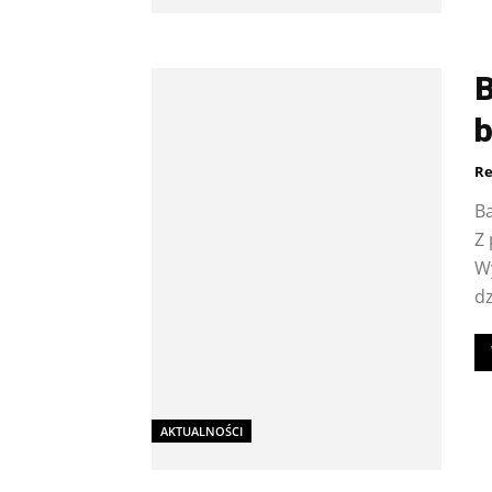
B
b
Re
B
Z 
Wy
dz
AKTUALNOŚCI