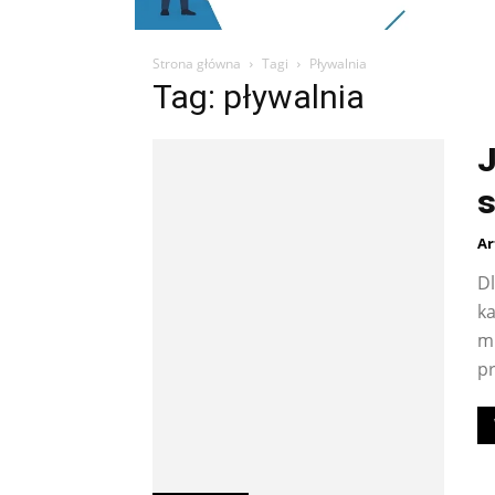
Strona główna
Tagi
Pływalnia
Tag: pływalnia
J
s
Ar
D
ka
mu
pr