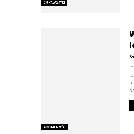
CIEKAWOSTKI
W
l
Re
In
lo
po
pa
AKTUALNOŚCI