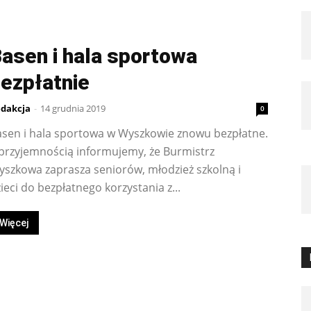
asen i hala sportowa
ezpłatnie
dakcja
-
14 grudnia 2019
0
asen i hala sportowa w Wyszkowie znowu bezpłatne.
przyjemnością informujemy, że Burmistrz
szkowa zaprasza seniorów, młodzież szkolną i
ieci do bezpłatnego korzystania z...
Więcej