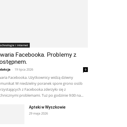
echnologie i internet
waria Facebooka. Problemy z
ostępnem.
dakcja
-
19 lipca 2026
0
aria Facebooka. Użytkownicy widzą dziwny
munikat W niedzielny poranek spore grono osób
rzystających z Facebooka zderzyło się z
chnicznymi problemami. Tuż po godzinie 9:00 na...
Apteki w Wyszkowie
29 maja 2026