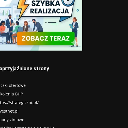
aprzyjaźnione strony
czki ofertowe
zkolenia BHP
tps://strategiczni.pl/
vestnet.pl
pony zimowe