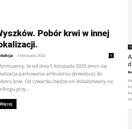
yszków. Pobór krwi w innej
okalizacji.
T
dakcja
-
3 listopada 2020
0
A
d
formujemy, że od dnia 5 listopada 2020 zimni się
Re
kalizacja parkowania ambulansu (krwiobus) do
Aw
boru krwi. Od czwartku będzie on zlokalizowany na
ko
rkingu przy...
ko
te
Więcej