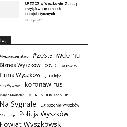
SPZZOZ w Wyszkowie. Zasady
przyjęć w poradniach
specjalistycznych
23 maja 2020
Tagi
#zostanwdomu
#bezpieczeństwo
Biznes Wyszków
COVID
FACEBOOK
Firma Wyszków
gra miejska
koronawirus
Kino Wyszków
Maryla Modzelan
META
Must Be The Music
Na Sygnale
Ogłoszenia Wyszków
Policja Wyszków
pck
pkp
Powiat Wyszkowski