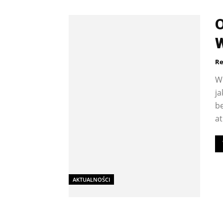
O
Re
W
j
be
at
AKTUALNOŚCI