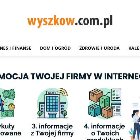
NES I FINANSE
DOM I OGRÓD
ZDROWIE I URODA
KALE
Wyszków