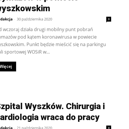
wyszkowskim
dakcja
-
30 października 2020
0
 wczoraj działa drugi mobilny punt pobrań
ymazów pod kątem koronawirusa w powiecie
szkowskim. Punkt będzie mieścić się na parkingu
li sportowej WOSiR w...
Więcej
zpital Wyszków. Chirurgia i
ardiologia wraca do pracy
dakcja
-
21 października 2020
0