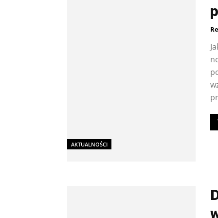
p
Re
J
n
p
w
pr
AKTUALNOŚCI
D