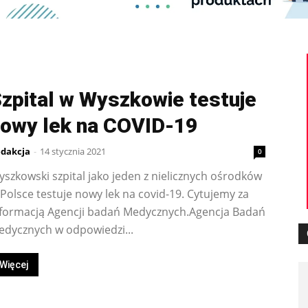
zpital w Wyszkowie testuje
owy lek na COVID-19
dakcja
-
14 stycznia 2021
0
szkowski szpital jako jeden z nielicznych ośrodków
Polsce testuje nowy lek na covid-19. Cytujemy za
nformacją Agencji badań Medycznych.Agencja Badań
edycznych w odpowiedzi...
Więcej