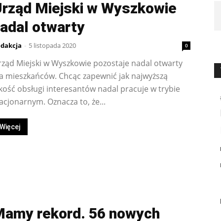
rząd Miejski w Wyszkowie
adal otwarty
dakcja
-
5 listopada 2020
0
ząd Miejski w Wyszkowie pozostaje nadal otwarty
a mieszkańców. Chcąc zapewnić jak najwyższą
kość obsługi interesantów nadal pracuje w trybie
acjonarnym. Oznacza to, że...
Więcej
amy rekord. 56 nowych