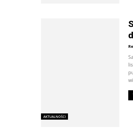
S
Re
S
li
p
wi
AKTUALNOŚCI