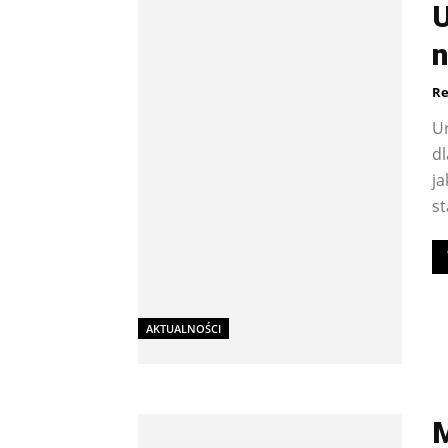
U
n
Re
Ur
dl
ja
st
AKTUALNOŚCI
M