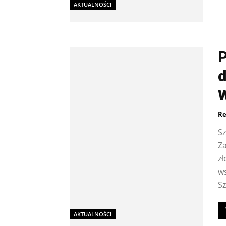
AKTUALNOŚCI
P
d
Re
S
Z
zł
ws
Sz
AKTUALNOŚCI