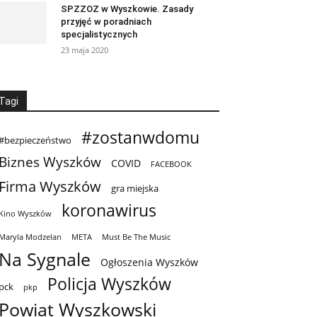
SPZZOZ w Wyszkowie. Zasady
przyjęć w poradniach
specjalistycznych
23 maja 2020
Tagi
#zostanwdomu
#bezpieczeństwo
Biznes Wyszków
COVID
FACEBOOK
Firma Wyszków
gra miejska
koronawirus
Kino Wyszków
Maryla Modzelan
META
Must Be The Music
Na Sygnale
Ogłoszenia Wyszków
Policja Wyszków
pck
pkp
Powiat Wyszkowski