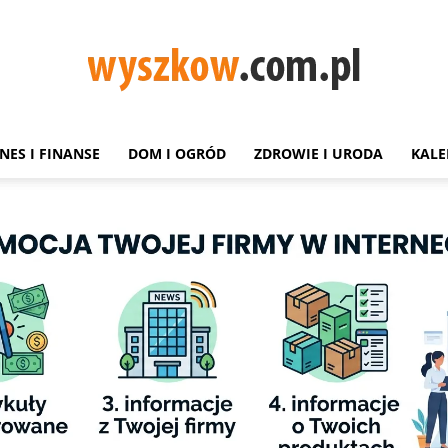
NES I FINANSE
DOM I OGRÓD
ZDROWIE I URODA
KALE
Wyszków