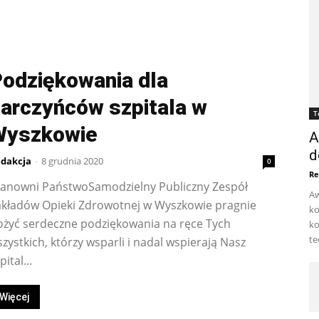
odziękowania dla
arczyńców szpitala w
T
Wyszkowie
A
d
dakcja
-
8 grudnia 2020
0
Re
zanowni PaństwoSamodzielny Publiczny Zespół
Aw
akładów Opieki Zdrowotnej w Wyszkowie pragnie
ko
ożyć serdeczne podziękowania na ręce Tych
ko
te
zystkich, którzy wsparli i nadal wspierają Nasz
pital...
Więcej