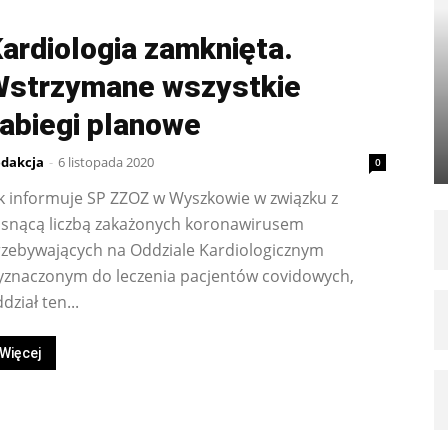
ardiologia zamknięta.
strzymane wszystkie
abiegi planowe
dakcja
-
6 listopada 2020
0
k informuje SP ZZOZ w Wyszkowie w związku z
osnącą liczbą zakażonych koronawirusem
rzebywających na Oddziale Kardiologicznym
yznaczonym do leczenia pacjentów covidowych,
dział ten...
Więcej