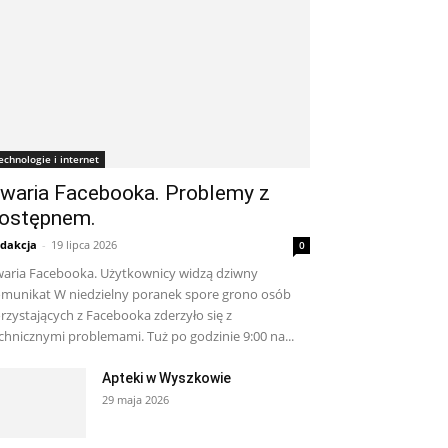
echnologie i internet
waria Facebooka. Problemy z
ostępnem.
dakcja
-
19 lipca 2026
0
aria Facebooka. Użytkownicy widzą dziwny
munikat W niedzielny poranek spore grono osób
rzystających z Facebooka zderzyło się z
chnicznymi problemami. Tuż po godzinie 9:00 na...
Apteki w Wyszkowie
29 maja 2026