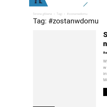
Strona główna
Tagi
#zostanwdomu
Tag: #zostanwdomu
S
n
Re
Wy
w 
i
M