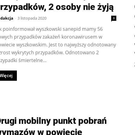
rzypadków, 2 osoby nie żyją
dakcja
-
3 listopada 2020
0
ak poinformował wyszkowski sanepid mamy 56
owych przypadków zakażeń koronawirusem w
owiecie wyszkowskim. Jest to najwyższy odnotowany
zrost wykrytych przypadków. Odnotowano 2
zypadki śmiertelne...
Więcej
rugi mobilny punkt pobrań
wymazów w powiecie