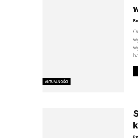
Re
Od
w
wy
ha
AKTUALNOŚCI
S
k
Re