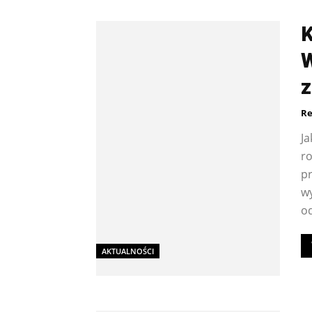
K
W
z
Re
Ja
r
p
w
od
AKTUALNOŚCI