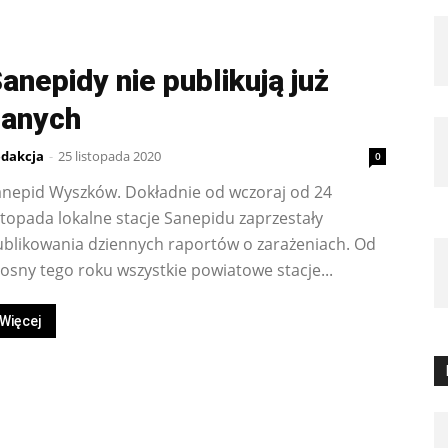
anepidy nie publikują już
danych
dakcja
-
25 listopada 2020
0
anepid Wyszków. Dokładnie od wczoraj od 24
stopada lokalne stacje Sanepidu zaprzestały
ublikowania dziennych raportów o zarażeniach. Od
osny tego roku wszystkie powiatowe stacje...
Więcej