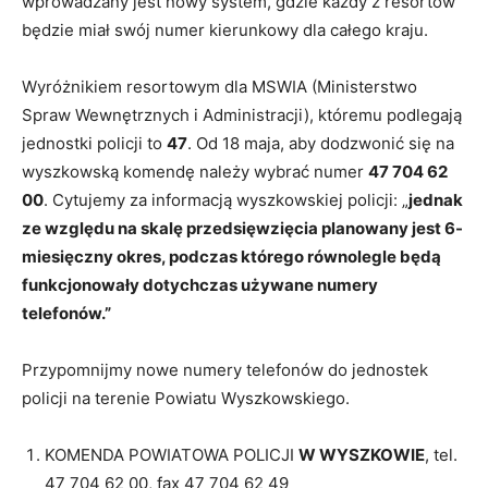
wprowadzany jest nowy system, gdzie każdy z resortów
będzie miał swój numer kierunkowy dla całego kraju.
Wyróżnikiem resortowym dla MSWIA (Ministerstwo
Spraw Wewnętrznych i Administracji), któremu podlegają
jednostki policji to
47
. Od 18 maja, aby dodzwonić się na
wyszkowską komendę należy wybrać numer
47 704 62
00
. Cytujemy za informacją wyszkowskiej policji: „
jednak
ze względu na skalę przedsięwzięcia planowany jest 6-
miesięczny okres, podczas którego równolegle będą
funkcjonowały dotychczas używane numery
telefonów.”
Przypomnijmy nowe numery telefonów do jednostek
policji na terenie Powiatu Wyszkowskiego.
KOMENDA POWIATOWA POLICJI
W WYSZKOWIE
, tel.
47 704 62 00, fax 47 704 62 49