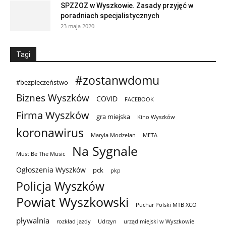
SPZZOZ w Wyszkowie. Zasady przyjęć w
poradniach specjalistycznych
23 maja 2020
Tagi
#zostanwdomu
#bezpieczeństwo
Biznes Wyszków
COVID
FACEBOOK
Firma Wyszków
gra miejska
Kino Wyszków
koronawirus
Maryla Modzelan
META
Na Sygnale
Must Be The Music
Ogłoszenia Wyszków
pck
pkp
Policja Wyszków
Powiat Wyszkowski
Puchar Polski MTB XCO
pływalnia
rozkład jazdy
Udrzyn
urząd miejski w Wyszkowie