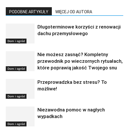
PODOBNE ARTYKUŁY
WIĘCEJ OD AUTORA
Długoterminowe korzyści z renowacji
dachu przemysłowego
Dom i ogród
​​Nie możesz zasnąć? Kompletny
przewodnik po wieczornych rytuałach,
które poprawią jakość Twojego snu
Dom i ogród
Przeprowadzka bez stresu? To
możliwe!
Dom i ogród
Niezawodna pomoc w nagłych
wypadkach
Dom i ogród