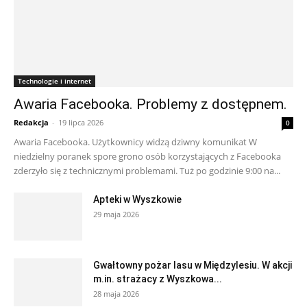
Technologie i internet
Awaria Facebooka. Problemy z dostępnem.
Redakcja
-
19 lipca 2026
0
Awaria Facebooka. Użytkownicy widzą dziwny komunikat W
niedzielny poranek spore grono osób korzystających z Facebooka
zderzyło się z technicznymi problemami. Tuż po godzinie 9:00 na...
Apteki w Wyszkowie
29 maja 2026
Gwałtowny pożar lasu w Międzylesiu. W akcji
m.in. strażacy z Wyszkowa...
28 maja 2026