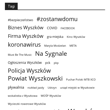
Tagi
#zostanwdomu
#bezpieczeństwo
Biznes Wyszków
COVID
FACEBOOK
Firma Wyszków
gra miejska
Kino Wyszków
koronawirus
Maryla Modzelan
META
Na Sygnale
Must Be The Music
Ogłoszenia Wyszków
pck
pkp
Policja Wyszków
Powiat Wyszkowski
Puchar Polski MTB XCO
pływalnia
rozkład jazdy
Udrzyn
urząd miejski w Wyszkowie
wokalistka z Wyszkowa
WOŚP Wyszków
Wycieczki rowerowe Wyszków