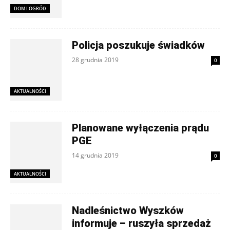
DOM I OGRÓD
Policja poszukuje świadków
28 grudnia 2019
0
AKTUALNOŚCI
Planowane wyłączenia prądu
PGE
14 grudnia 2019
0
AKTUALNOŚCI
Nadleśnictwo Wyszków
informuje – ruszyła sprzedaż