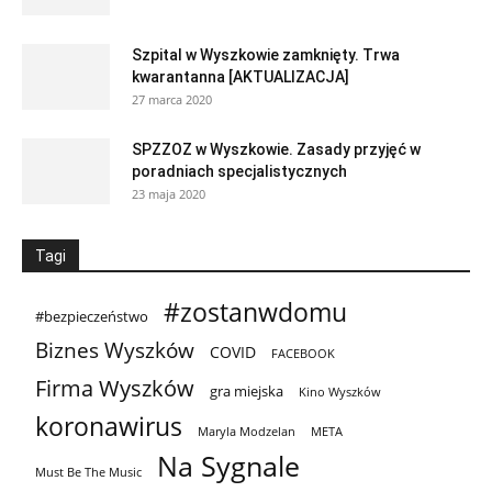
Szpital w Wyszkowie zamknięty. Trwa
kwarantanna [AKTUALIZACJA]
27 marca 2020
SPZZOZ w Wyszkowie. Zasady przyjęć w
poradniach specjalistycznych
23 maja 2020
Tagi
#zostanwdomu
#bezpieczeństwo
Biznes Wyszków
COVID
FACEBOOK
Firma Wyszków
gra miejska
Kino Wyszków
koronawirus
Maryla Modzelan
META
Na Sygnale
Must Be The Music