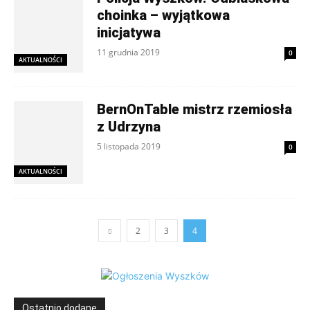
choinka – wyjątkowa
inicjatywa
11 grudnia 2019
0
AKTUALNOŚCI
BernOnTable mistrz rzemiosła
z Udrzyna
5 listopada 2019
0
AKTUALNOŚCI
2
3
4
Ostatnio dodane