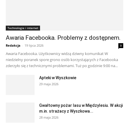
Technologie i internet
Awaria Facebooka. Problemy z dostępnem.
Redakcja
-
19 lipca 2026
0
Awaria Facebooka. Użytkownicy widzą dziwny komunikat W
niedzielny poranek spore grono osób korzystających z Facebooka
zderzyło się z technicznymi problemami. Tuż po godzinie 9:00 na...
Apteki w Wyszkowie
29 maja 2026
Gwałtowny pożar lasu w Międzylesiu. W akcji
m.in. strażacy z Wyszkowa...
28 maja 2026