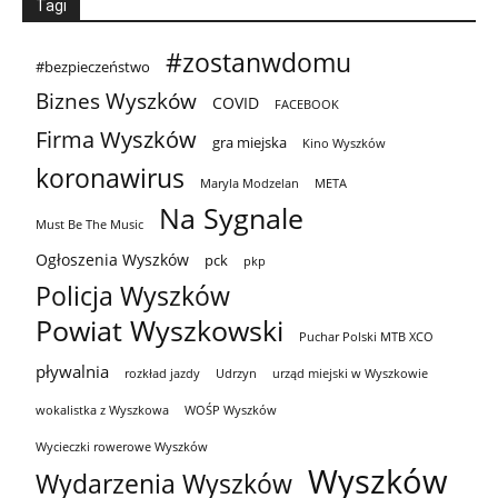
Tagi
#zostanwdomu
#bezpieczeństwo
Biznes Wyszków
COVID
FACEBOOK
Firma Wyszków
gra miejska
Kino Wyszków
koronawirus
Maryla Modzelan
META
Na Sygnale
Must Be The Music
Ogłoszenia Wyszków
pck
pkp
Policja Wyszków
Powiat Wyszkowski
Puchar Polski MTB XCO
pływalnia
rozkład jazdy
Udrzyn
urząd miejski w Wyszkowie
wokalistka z Wyszkowa
WOŚP Wyszków
Wycieczki rowerowe Wyszków
Wyszków
Wydarzenia Wyszków