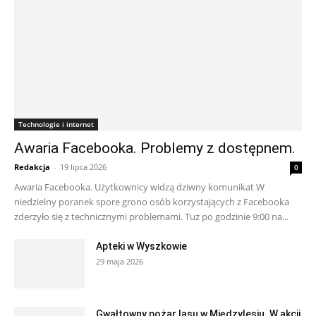
Technologie i internet
Awaria Facebooka. Problemy z dostępnem.
Redakcja
-
19 lipca 2026
0
Awaria Facebooka. Użytkownicy widzą dziwny komunikat W
niedzielny poranek spore grono osób korzystających z Facebooka
zderzyło się z technicznymi problemami. Tuż po godzinie 9:00 na...
Apteki w Wyszkowie
29 maja 2026
Gwałtowny pożar lasu w Międzylesiu. W akcji