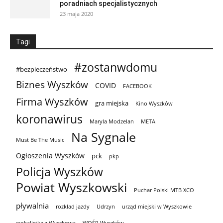
poradniach specjalistycznych
23 maja 2020
Tagi
#zostanwdomu
#bezpieczeństwo
Biznes Wyszków
COVID
FACEBOOK
Firma Wyszków
gra miejska
Kino Wyszków
koronawirus
Maryla Modzelan
META
Na Sygnale
Must Be The Music
Ogłoszenia Wyszków
pck
pkp
Policja Wyszków
Powiat Wyszkowski
Puchar Polski MTB XCO
pływalnia
rozkład jazdy
Udrzyn
urząd miejski w Wyszkowie