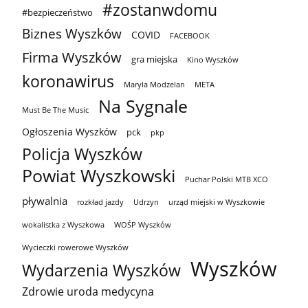
#zostanwdomu
#bezpieczeństwo
Biznes Wyszków
COVID
FACEBOOK
Firma Wyszków
gra miejska
Kino Wyszków
koronawirus
Maryla Modzelan
META
Na Sygnale
Must Be The Music
Ogłoszenia Wyszków
pck
pkp
Policja Wyszków
Powiat Wyszkowski
Puchar Polski MTB XCO
pływalnia
rozkład jazdy
Udrzyn
urząd miejski w Wyszkowie
wokalistka z Wyszkowa
WOŚP Wyszków
Wycieczki rowerowe Wyszków
Wyszków
Wydarzenia Wyszków
Zdrowie uroda medycyna