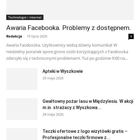
Technologie i internet
Awaria Facebooka. Problemy z dostępnem.
Redakcja
-
19 lipca 2026
0
Awaria Facebooka. Użytkownicy widzą dziwny komunikat W
niedzielny poranek spore grono osób korzystających z Facebooka
zderzyło się z technicznymi problemami. Tuż po godzinie 9:00 na...
Apteki w Wyszkowie
29 maja 2026
Gwałtowny pożar lasu w Międzylesiu. W akcji
m.in. strażacy z Wyszkowa...
28 maja 2026
Teczki ofertowe z logo wizytówki gratis –
Profesjonalne teczki firmowe z...