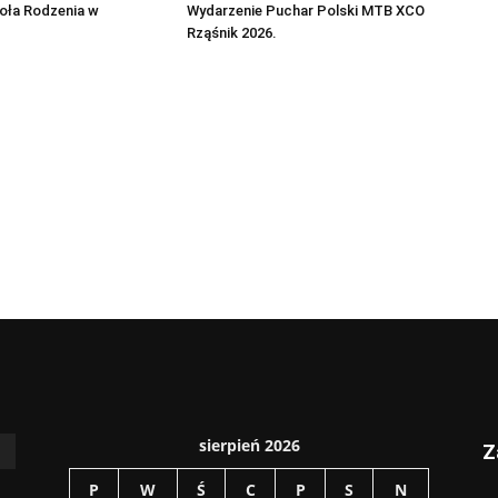
oła Rodzenia w
Wydarzenie Puchar Polski MTB XCO
Rząśnik 2026.
sierpień 2026
Z
P
W
Ś
C
P
S
N