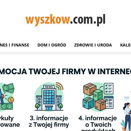
NES I FINANSE
DOM I OGRÓD
ZDROWIE I URODA
KALE
Wyszków