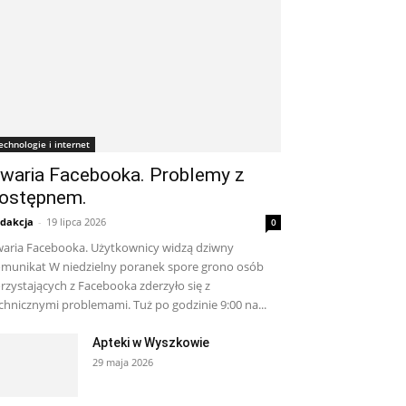
echnologie i internet
waria Facebooka. Problemy z
ostępnem.
dakcja
-
19 lipca 2026
0
aria Facebooka. Użytkownicy widzą dziwny
munikat W niedzielny poranek spore grono osób
rzystających z Facebooka zderzyło się z
chnicznymi problemami. Tuż po godzinie 9:00 na...
Apteki w Wyszkowie
29 maja 2026