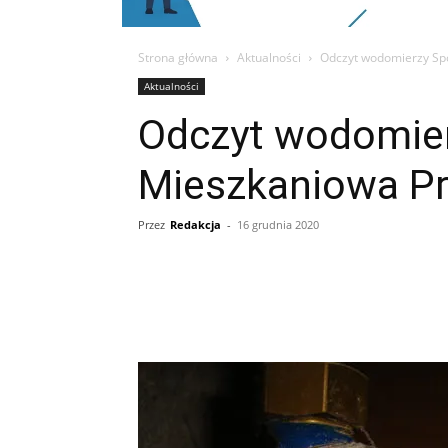
Strona główna
Aktualności
Odczyt wodomierzy Spó
Aktualności
Odczyt wodomier
Mieszkaniowa Pr
Przez
Redakcja
-
16 grudnia 2020
Udział