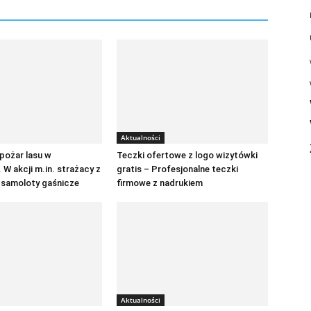
Aktualności
pożar lasu w
Teczki ofertowe z logo wizytówki
 W akcji m.in. strażacy z
gratis – Profesjonalne teczki
 samoloty gaśnicze
firmowe z nadrukiem
Aktualności