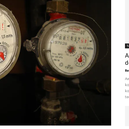
T
A
d
Re
Aw
ko
ko
te