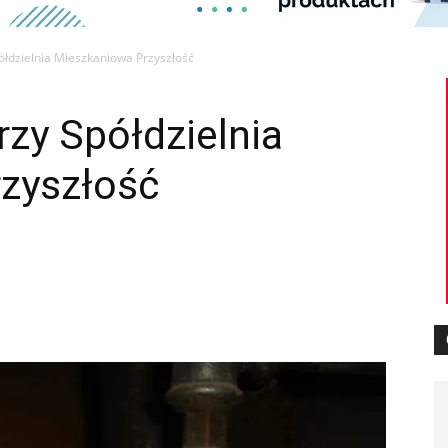
łdzielnia Mieszkaniowa Przyszłość
zy Spółdzielnia
zyszłość