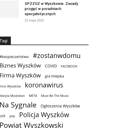
SPZZOZ w Wyszkowie. Zasady
przyjęć w poradniach
specjalistycznych
23 maja 2020
Tagi
#zostanwdomu
#bezpieczeństwo
Biznes Wyszków
COVID
FACEBOOK
Firma Wyszków
gra miejska
koronawirus
Kino Wyszków
Maryla Modzelan
META
Must Be The Music
Na Sygnale
Ogłoszenia Wyszków
Policja Wyszków
pck
pkp
Powiat Wyszkowski