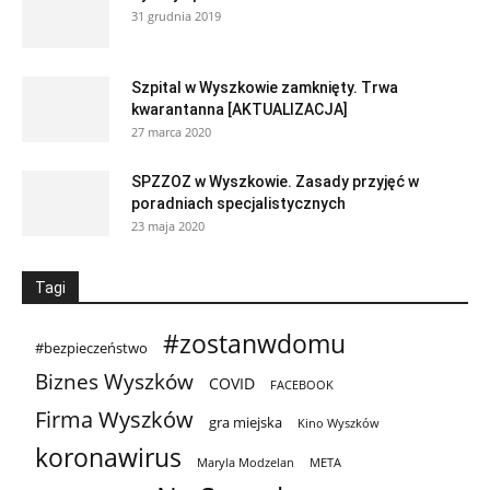
31 grudnia 2019
Szpital w Wyszkowie zamknięty. Trwa
kwarantanna [AKTUALIZACJA]
27 marca 2020
SPZZOZ w Wyszkowie. Zasady przyjęć w
poradniach specjalistycznych
23 maja 2020
Tagi
#zostanwdomu
#bezpieczeństwo
Biznes Wyszków
COVID
FACEBOOK
Firma Wyszków
gra miejska
Kino Wyszków
koronawirus
Maryla Modzelan
META