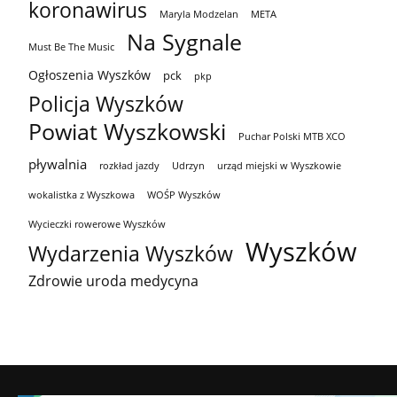
koronawirus
Maryla Modzelan
META
Na Sygnale
Must Be The Music
Ogłoszenia Wyszków
pck
pkp
Policja Wyszków
Powiat Wyszkowski
Puchar Polski MTB XCO
pływalnia
rozkład jazdy
Udrzyn
urząd miejski w Wyszkowie
wokalistka z Wyszkowa
WOŚP Wyszków
Wycieczki rowerowe Wyszków
Wyszków
Wydarzenia Wyszków
Zdrowie uroda medycyna