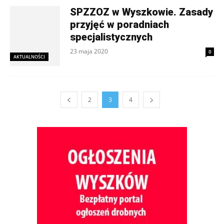
SPZZOZ w Wyszkowie. Zasady
przyjęć w poradniach
specjalistycznych
23 maja 2020
0
AKTUALNOŚCI
2
3
4