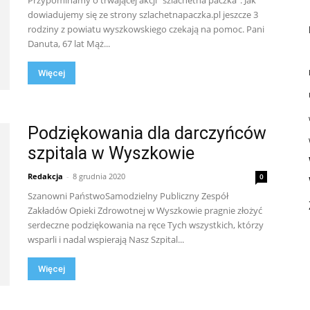
Przypominamy o trwającej akcji "szlachetna paczka". Jak
dowiadujemy się ze strony szlachetnapaczka.pl jeszcze 3
rodziny z powiatu wyszkowskiego czekają na pomoc. Pani
Danuta, 67 lat Mąż...
Więcej
Podziękowania dla darczyńców
szpitala w Wyszkowie
Redakcja
-
8 grudnia 2020
0
Szanowni PaństwoSamodzielny Publiczny Zespół
Zakładów Opieki Zdrowotnej w Wyszkowie pragnie złożyć
serdeczne podziękowania na ręce Tych wszystkich, którzy
wsparli i nadal wspierają Nasz Szpital...
Więcej