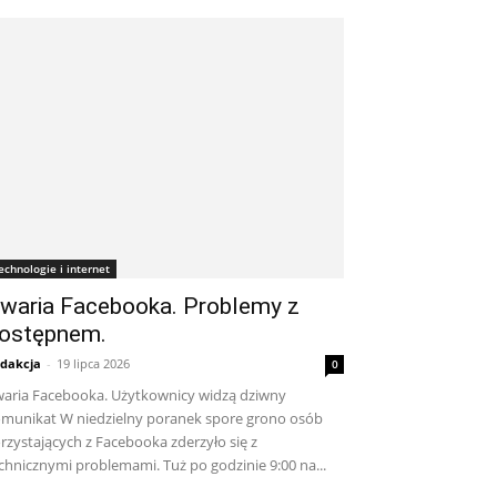
echnologie i internet
waria Facebooka. Problemy z
ostępnem.
dakcja
-
19 lipca 2026
0
aria Facebooka. Użytkownicy widzą dziwny
munikat W niedzielny poranek spore grono osób
rzystających z Facebooka zderzyło się z
chnicznymi problemami. Tuż po godzinie 9:00 na...