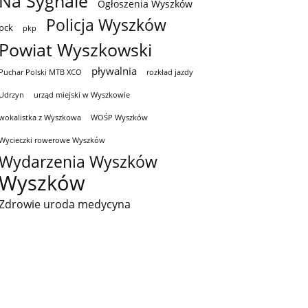
Na Sygnale
Ogłoszenia Wyszków
Policja Wyszków
pck
pkp
Powiat Wyszkowski
pływalnia
Puchar Polski MTB XCO
rozkład jazdy
Udrzyn
urząd miejski w Wyszkowie
wokalistka z Wyszkowa
WOŚP Wyszków
Wycieczki rowerowe Wyszków
Wydarzenia Wyszków
Wyszków
Zdrowie uroda medycyna