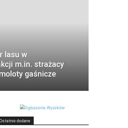
r lasu w
kcji m.in. strażacy
moloty gaśnicze
Ostatnio dodane