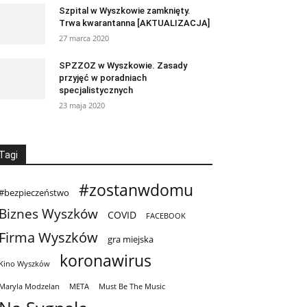
Szpital w Wyszkowie zamknięty.
Trwa kwarantanna [AKTUALIZACJA]
27 marca 2020
SPZZOZ w Wyszkowie. Zasady
przyjęć w poradniach
specjalistycznych
23 maja 2020
Tagi
#zostanwdomu
#bezpieczeństwo
Biznes Wyszków
COVID
FACEBOOK
Firma Wyszków
gra miejska
koronawirus
Kino Wyszków
Maryla Modzelan
META
Must Be The Music