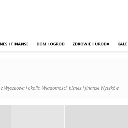
Wyszków
NES I FINANSE
DOM I OGRÓD
ZDROWIE I URODA
KALE
z Wyszkowa i okolic. Wiadomości, biznes i finanse Wyszków.