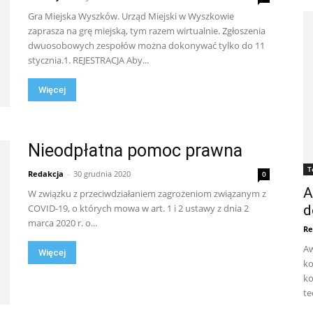
Gra Miejska Wyszków. Urząd Miejski w Wyszkowie
zaprasza na grę miejską, tym razem wirtualnie. Zgłoszenia
dwuosobowych zespołów można dokonywać tylko do 11
stycznia.1. REJESTRACJA Aby...
Więcej
Nieodpłatna pomoc prawna
T
Redakcja
-
30 grudnia 2020
0
A
W związku z przeciwdziałaniem zagrożeniom związanym z
COVID-19, o których mowa w art. 1 i 2 ustawy z dnia 2
d
marca 2020 r. o...
Re
Aw
Więcej
ko
ko
te