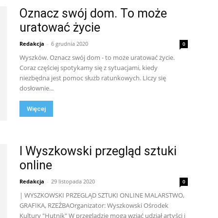
Oznacz swój dom. To może
uratować życie
Redakcja
-
6 grudnia 2020
0
Wyszków. Oznacz swój dom - to może uratować życie.
Coraz częściej spotykamy się z sytuacjami, kiedy
niezbędna jest pomoc służb ratunkowych. Liczy się
dosłownie...
Więcej
I Wyszkowski przegląd sztuki
online
Redakcja
-
29 listopada 2020
0
| WYSZKOWSKI PRZEGLĄD SZTUKI ONLINE MALARSTWO,
GRAFIKA, RZEŹBAOrganizator: Wyszkowski Ośrodek
Kultury "Hutnik" W przeglądzie mogą wziąć udział artyści i