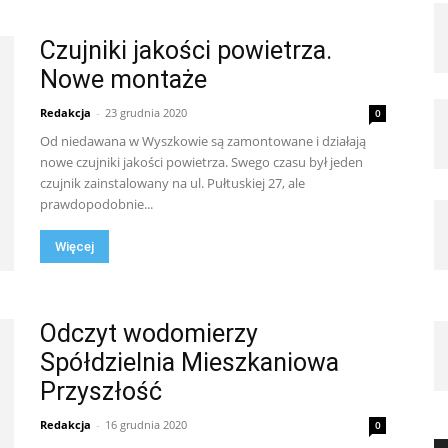
Czujniki jakości powietrza.
Nowe montaże
Redakcja
-
23 grudnia 2020
0
Od niedawana w Wyszkowie są zamontowane i działają
nowe czujniki jakości powietrza. Swego czasu był jeden
czujnik zainstalowany na ul. Pułtuskiej 27, ale
prawdopodobnie...
Więcej
Odczyt wodomierzy
Spółdzielnia Mieszkaniowa
Przyszłość
Redakcja
-
16 grudnia 2020
0