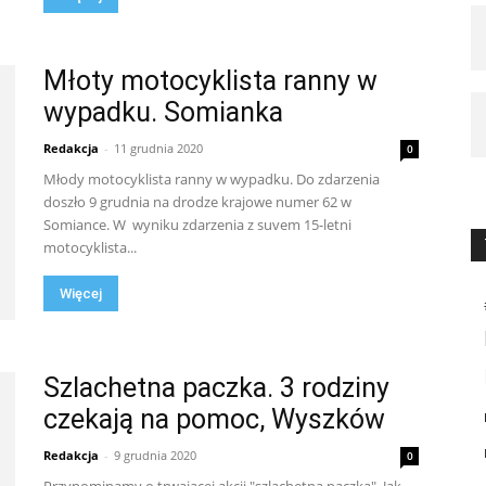
Młoty motocyklista ranny w
wypadku. Somianka
Redakcja
-
11 grudnia 2020
0
Młody motocyklista ranny w wypadku. Do zdarzenia
doszło 9 grudnia na drodze krajowe numer 62 w
Somiance. W wyniku zdarzenia z suvem 15-letni
motocyklista...
Więcej
Szlachetna paczka. 3 rodziny
czekają na pomoc, Wyszków
Redakcja
-
9 grudnia 2020
0